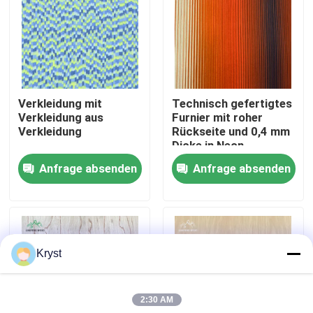
Über uns
Werksbesichtigung
Verkleidung mit
Technisch gefertigtes
Verkleidung aus
Furnier mit roher
Qualitätskontrolle
Verkleidung
Rückseite und 0,4 mm
Dicke in Neon-
Sonnenuntergangsfarbe
Anfrage absenden
Anfrage absenden
Kontakt mit uns
Neuigkeiten
Kryst
Rechtssachen
2:30 AM
Bitte um ein Angebot