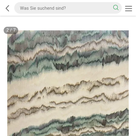
2
/
7