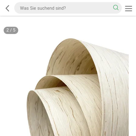
2
/
5