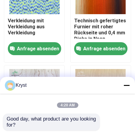
Über uns
Verkleidung mit
Technisch gefertigtes
Verkleidung aus
Furnier mit roher
Verkleidung
Rückseite und 0,4 mm
Werksbesichtigung
Dicke in Neon-
Sonnenuntergangsfarbe
Anfrage absenden
Anfrage absenden
Qualitätskontrolle
Kontakt mit uns
Kryst
Neuigkeiten
4:20 AM
Rechtssachen
Good day, what product are you looking 
for?
Rare Birch Burl Farbe
Rückseitiges Fleece
Bitte um ein Angebot
0,4 mm Kunstholz
Furnier Weiß Eiche 0,4