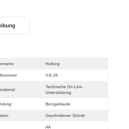
eibung
enname
Huifeng
llnummer
V-E-26
Technische On-Line-
ndienst:
Unterstützung
ndung:
Bürogebäude
iken:
Geschnittener Schnitt
AA