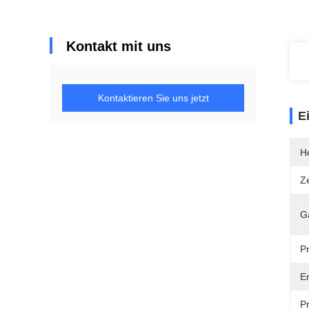
Kontakt mit uns
Kontaktieren Sie uns jetzt
E
He
Ze
G
P
En
P