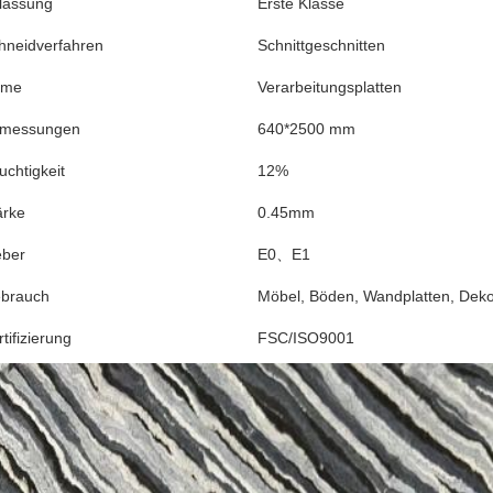
lassung
Erste Klasse
hneidverfahren
Schnittgeschnitten
ame
Verarbeitungsplatten
messungen
640*2500 mm
uchtigkeit
12%
ärke
0.45mm
eber
E0、E1
brauch
Möbel, Böden, Wandplatten, Deko
tifizierung
FSC/ISO9001