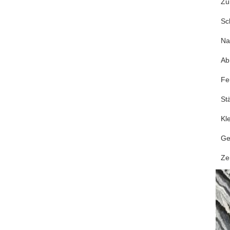
Zu
Sc
N
Ab
Fe
St
Kl
Ge
Zer