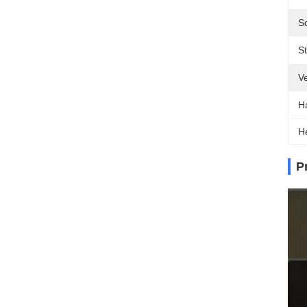
S
St
V
H
H
P