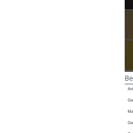
Be
Art
Ge
Ma
Ge