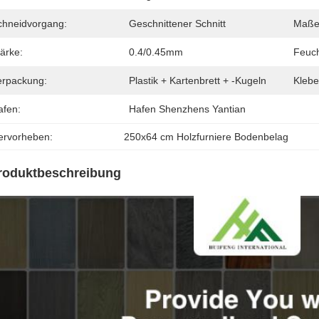
chneidvorgang:
Geschnittener Schnitt
Maße
ärke:
0.4/0.45mm
Feuch
erpackung:
Plastik + Kartenbrett + -kugeln
Klebe
afen:
Hafen Shenzhens Yantian
ervorheben:
250x64 cm Holzfurniere Bodenbelag
roduktbeschreibung