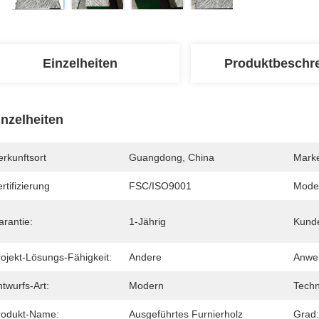
Einzelheiten
Produktbeschr
inzelheiten
rkunftsort
Guangdong, China
Mark
rtifizierung
FSC/ISO9001
Mode
arantie:
1-Jährig
Kunde
rojekt-Lösungs-Fähigkeit:
Andere
Anwe
twurfs-Art:
Modern
Techn
rodukt-Name:
Ausgeführtes Furnierholz
Grad: