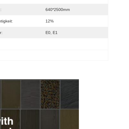
:
640*2500mm
tigkeit:
12%
r:
E0, E1