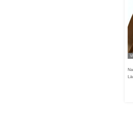
V
Na
Lä
14