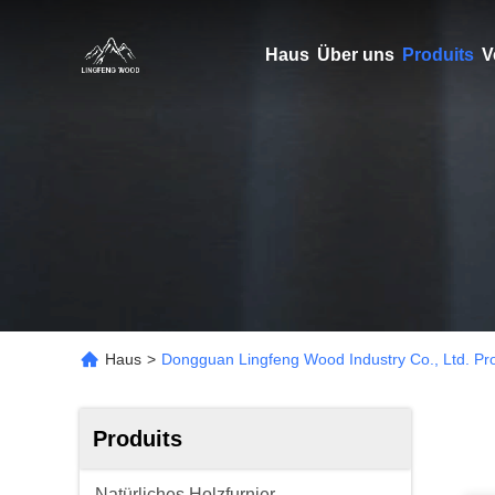
Haus
Über uns
Produits
V
Haus
>
Dongguan Lingfeng Wood Industry Co., Ltd. Pro
Produits
Natürliches Holzfurnier