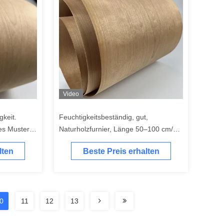
Video
gkeit.
Feuchtigkeitsbeständig, gut,
es Muster
Naturholzfurnier, Länge 50–100 cm/
110–190 cm/ 200–140 cm/ 250–360
lten
Beste Preis erhalten
cm. Bergmuster
0
11
12
13