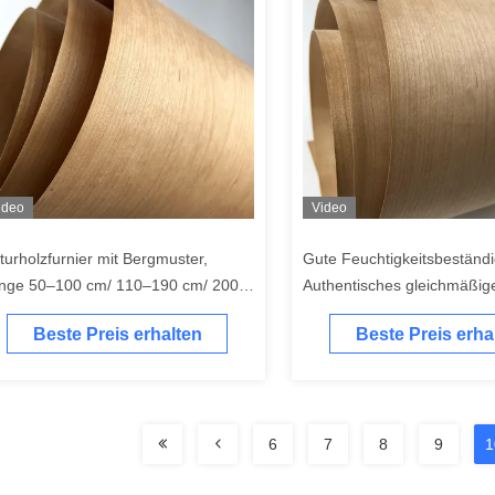
ideo
Video
turholzfurnier mit Bergmuster,
Gute Feuchtigkeitsbeständi
nge 50–100 cm/ 110–190 cm/ 200–
Authentisches gleichmäßig
0 cm/ 250–360 cm
der Holzschicht
Beste Preis erhalten
Beste Preis erha
6
7
8
9
1