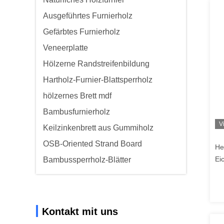
Ausgeführtes Furnierholz
Gefärbtes Furnierholz
Veneerplatte
Hölzerne Randstreifenbildung
Hartholz-Furnier-Blattsperrholz
hölzernes Brett mdf
Bambusfurnierholz
V
Keilzinkenbrett aus Gummiholz
OSB-Oriented Strand Board
He
Ei
Bambussperrholz-Blätter
na
Ei
0,
Kontakt mit uns