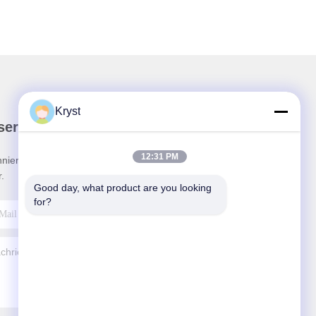
Kryst
ser Newsletter
12:31 PM
nieren Sie unseren Newsletter für Rabatte und
.
Good day, what product are you looking 
for?