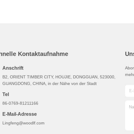
hnelle Kontaktaufnahme
Un
Anschrift
Abon
mehr
B2, ORIENT TIMBER CITY, HOUJIE, DONGGUAN, 523000,
GUANGDONG, CHINA, in der Nähe von der Stadt
Tel
86-0769-81211166
E-Mail-Adresse
Lingfeng@woodlf.com