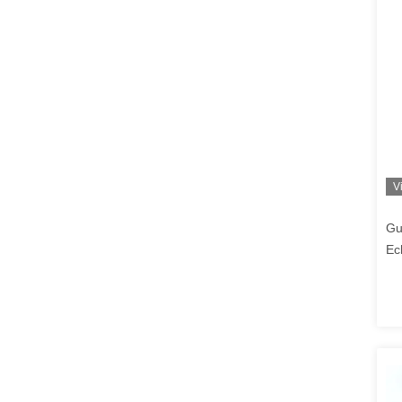
V
Gu
Ec
gl