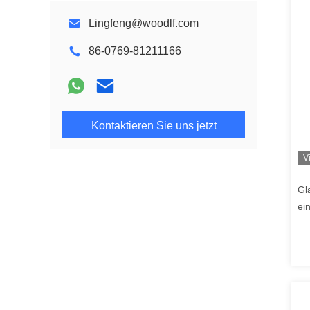
Lingfeng@woodlf.com
86-0769-81211166
Kontaktieren Sie uns jetzt
V
Gl
ei