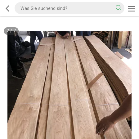
2
/
7