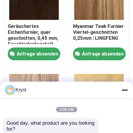
Über uns
Geräuchertes
Myanmar Teak Furnier
Eichenfurnier, quer
Viertel-geschnitten
Werksbesichtigung
geschnitten, 0,45 mm,
0,25mm | LINGFENG
Feuchtigkeitsgehalt
8%±2%,
Anfrage absenden
Anfrage absenden
Qualitätskontrolle
Naturholzfurnier
Kontakt mit uns
Kryst
Neuigkeiten
2:08 AM
Rechtssachen
Good day, what product are you looking 
for?
Bitte um ein Angebot
Ulmenfurnier,
Furnierschnittverfahren