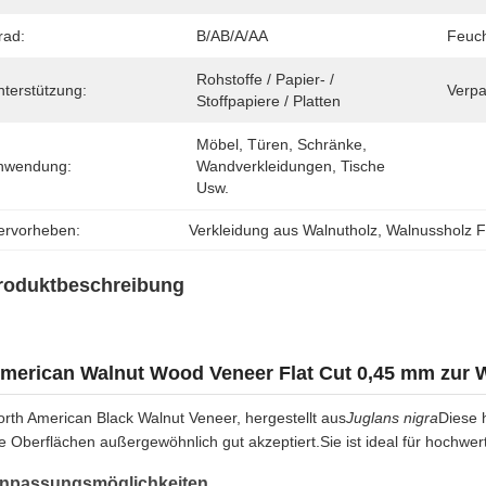
rad:
B/AB/A/AA
Feuch
Rohstoffe / Papier- / 
nterstützung:
Verpa
Stoffpapiere / Platten
Möbel, Türen, Schränke, 
nwendung:
Wandverkleidungen, Tische 
Usw.
ervorheben:
Verkleidung aus Walnutholz
, 
Walnussholz F
roduktbeschreibung
merican Walnut Wood Veneer Flat Cut 0,45 mm zur
orth American Black Walnut Veneer, hergestellt aus
Juglans nigra
Diese h
e Oberflächen außergewöhnlich gut akzeptiert.Sie ist ideal für hochwe
npassungsmöglichkeiten