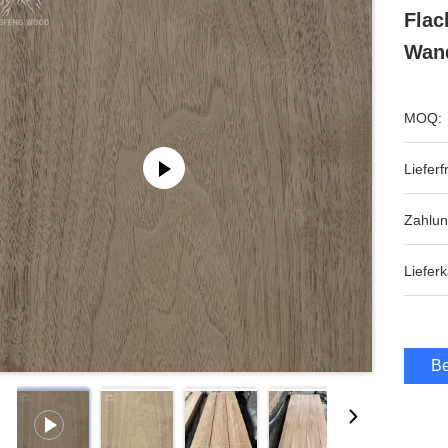
Flac
Wand
MOQ:
Lieferfr
Zahlu
Lieferk
Be