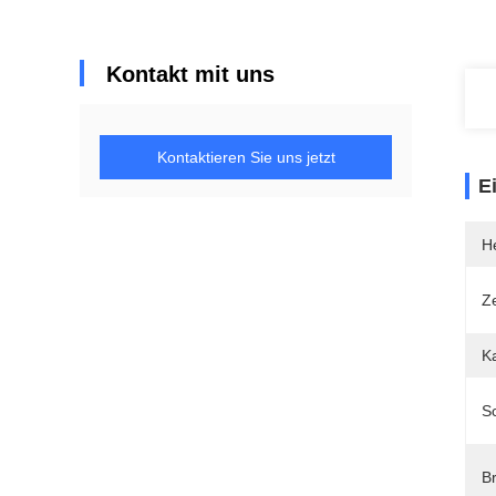
Kontakt mit uns
Kontaktieren Sie uns jetzt
E
He
Ze
Ka
S
Br