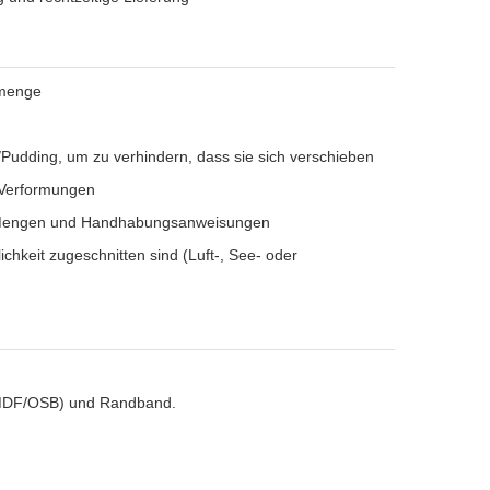
-menge
/Pudding, um zu verhindern, dass sie sich verschieben
 Verformungen
en, Mengen und Handhabungsanweisungen
hkeit zugeschnitten sind (Luft-, See- oder
ack/MDF/OSB) und Randband.