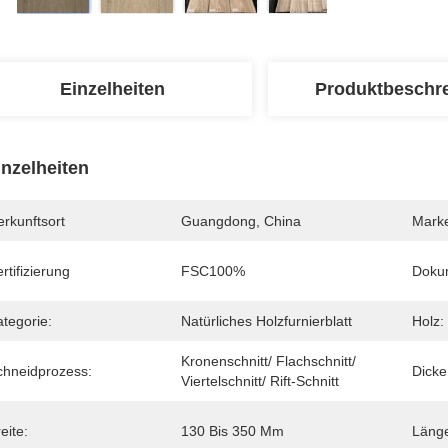
Einzelheiten
Produktbeschr
inzelheiten
rkunftsort
Guangdong, China
Mark
rtifizierung
FSC100%
Doku
tegorie:
Natürliches Holzfurnierblatt
Holz:
Kronenschnitt/ Flachschnitt/ 
chneidprozess:
Dicke
Viertelschnitt/ Rift-Schnitt
eite:
130 Bis 350 Mm
Läng