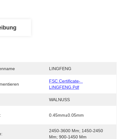
eibung
enname
LINGFENG
FSC Certificate-  
mentieren
LINGFENG.pdf
WALNUSS
:
0.45mm±0.05mm
2450-3600 Mm; 1450-2450 
e:
Mm; 900-1450 Mm