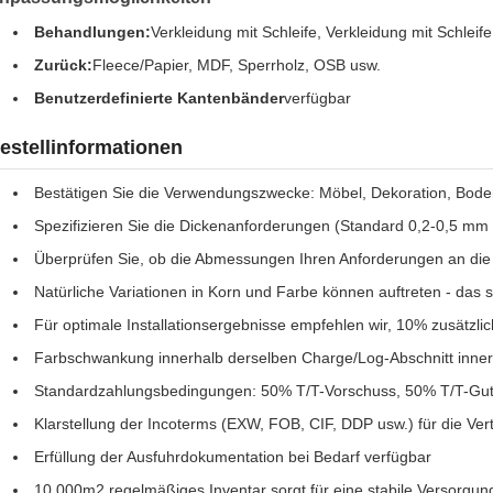
Behandlungen:
Verkleidung mit Schleife, Verkleidung mit Schleife
Zurück:
Fleece/Papier, MDF, Sperrholz, OSB usw.
Benutzerdefinierte Kantenbänder
verfügbar
estellinformationen
Bestätigen Sie die Verwendungszwecke: Möbel, Dekoration, Bod
Spezifizieren Sie die Dickenanforderungen (Standard 0,2-0,5 mm
Überprüfen Sie, ob die Abmessungen Ihren Anforderungen an die
Natürliche Variationen in Korn und Farbe können auftreten - das 
Für optimale Installationsergebnisse empfehlen wir, 10% zusätzlic
Farbschwankung innerhalb derselben Charge/Log-Abschnitt inne
Standardzahlungsbedingungen: 50% T/T-Vorschuss, 50% T/T-Gut
Klarstellung der Incoterms (EXW, FOB, CIF, DDP usw.) für die Vert
Erfüllung der Ausfuhrdokumentation bei Bedarf verfügbar
10,000m2 regelmäßiges Inventar sorgt für eine stabile Versorgung