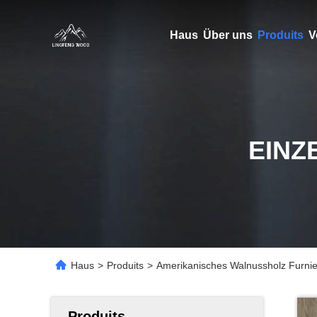
Haus
Über uns
Produits
V
EINZ
Haus
>
Produits
>
Amerikanisches Walnussholz Furnier
Produits