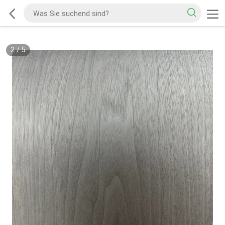
2
/
5