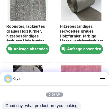
Über uns
Robustes, lackiertes
Hitzebeständiges
Werksbesichtigung
graues Holzfurnier,
recyceltes graues
hitzebeständiges
Holzfurnier, farbige
farbiges Holzfurnier
Mehrzweckfurnierblätter
Qualitätskontrolle
Anfrage absenden
Anfrage absenden
Kontakt mit uns
Neuigkeiten
Kryst
Rechtssachen
7:06 AM
Good day, what product are you looking 
Bitte um ein Angebot