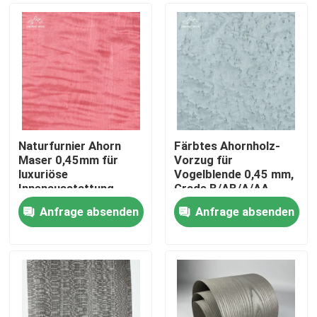
Naturfurnier Ahorn
Färbtes Ahornholz-
Maser 0,45mm für
Vorzug für
luxuriöse
Vogelblende 0,45 mm,
Innenausstattung
Grade B/AB/A/AA
Anfrage absenden
Anfrage absenden
Zu Hause
Produkte
Videos