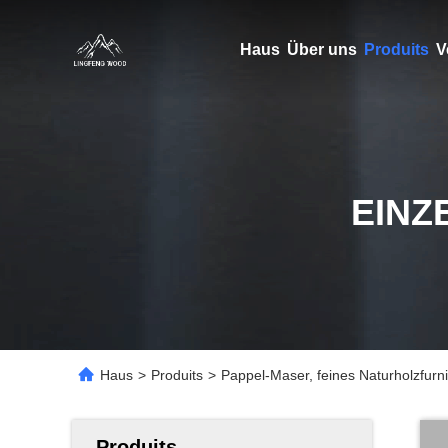
Haus
Über uns
Produits
V
EINZ
Haus
>
Produits
>
Pappel-Maser, feines Naturholzfurn
Produits