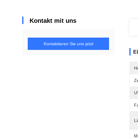
Kontakt mit uns
Kontaktieren Sie uns jetzt
E
He
Ze
U
F
L
M