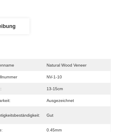
eibung
enname
Natural Wood Veneer
llnummer
NV-1-10
:
13-15cm
rkeit:
Ausgezeichnet
tigkeitsbeständigkeit:
Gut
e:
0.45mm