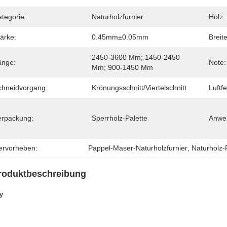
tegorie:
Naturholzfurnier
Holz:
ärke:
0.45mm±0.05mm
Breite
2450-3600 Mm; 1450-2450 
änge:
Note:
Mm; 900-1450 Mm
chneidvorgang:
Krönungsschnitt/Viertelschnitt
Luftfe
erpackung:
Sperrholz-Palette
Anwe
ervorheben:
Pappel-Maser-Naturholzfurnier
, 
Naturholz-
roduktbeschreibung
y