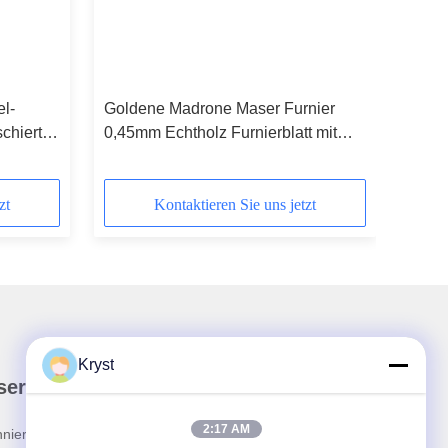
el-
Goldene Madrone Maser Furnier
schierter
0,45mm Echtholz Furnierblatt mit
Gewebeunterlage
zt
Kontaktieren Sie uns jetzt
Kryst
ser Newsletter
2:17 AM
nieren Sie unseren Newsletter für Rabatte und