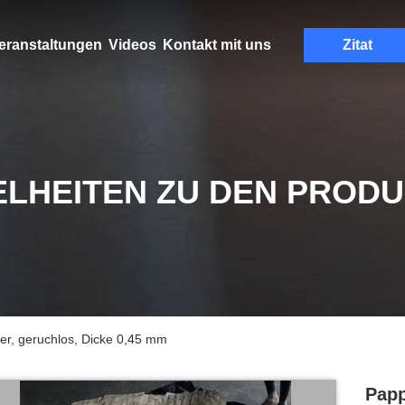
eranstaltungen
Videos
Kontakt mit uns
Zitat
ELHEITEN ZU DEN PROD
ier, geruchlos, Dicke 0,45 mm
Papp