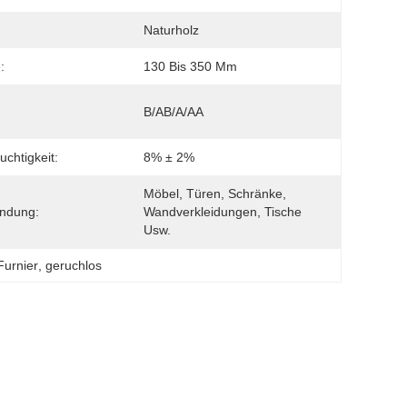
Naturholz
:
130 Bis 350 Mm
B/AB/A/AA
uchtigkeit:
8% ± 2%
Möbel, Türen, Schränke, 
ndung:
Wandverkleidungen, Tische 
Usw.
Furnier
, 
geruchlos