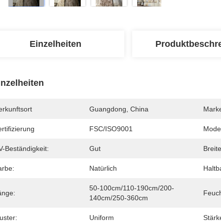
Einzelheiten
Produktbeschr
inzelheiten
rkunftsort
Guangdong, China
Mark
rtifizierung
FSC/ISO9001
Mode
V-Beständigkeit:
Gut
Breite
arbe:
Natürlich
Haltba
50-100cm/110-190cm/200-
änge:
Feuch
140cm/250-360cm
uster:
Uniform
Stärk