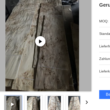
Geru
MOQ:
Standa
Lieferfr
Zahlu
Lieferk
Be