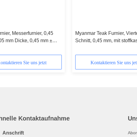
nier, Messerfurnier, 0,45
Myanmar Teak Furnier, Viert
05 mm Dicke, 0,45 mm ±
Schnitt, 0,45 mm, mit stoffka
 Länge, 2450-3600 mm
Rückseite
ontaktieren Sie uns jetzt
Kontaktieren Sie uns jet
hnelle Kontaktaufnahme
Un
Anschrift
Abon