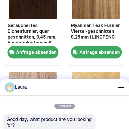
Über uns
Geräuchertes
Myanmar Teak Furnier
Eichenfurnier, quer
Viertel-geschnitten
Werksbesichtigung
geschnitten, 0,45 mm,
0,25mm | LINGFENG
Feuchtigkeitsgehalt
8%±2%,
Anfrage absenden
Anfrage absenden
Qualitätskontrolle
Naturholzfurnier
Kontakt mit uns
Laura
Neuigkeiten
1:59 AM
Rechtssachen
Good day, what product are you looking 
for?
Bitte um ein Angebot
Ulmenfurnier,
Furnierschnittverfahren