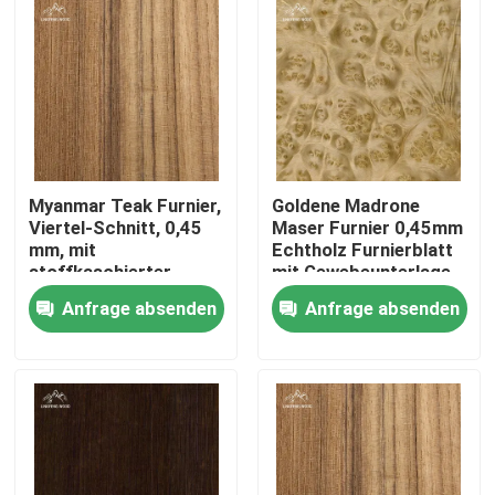
Myanmar Teak Furnier,
Goldene Madrone
Viertel-Schnitt, 0,45
Maser Furnier 0,45mm
mm, mit
Echtholz Furnierblatt
stoffkaschierter
mit Gewebeunterlage
Rückseite
Anfrage absenden
Anfrage absenden
Zu Hause
Produkte
Videos