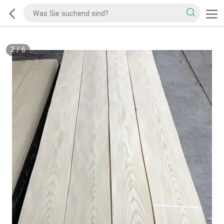
2
/
6