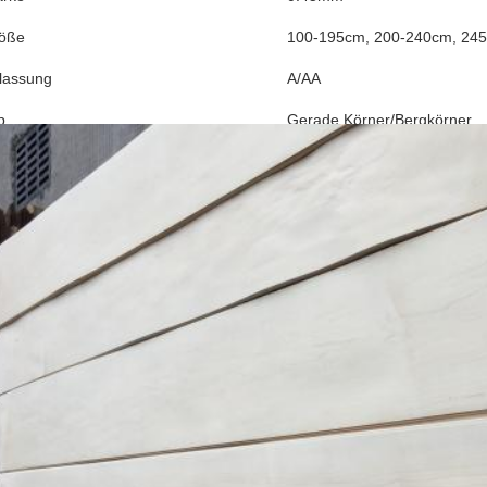
öße
100-195cm, 200-240cm, 24
lassung
A/AA
p
Gerade Körner/Bergkörner
hneidverfahren
Rotationsschnitt
ibt verschiedene Sorten von Naturholzfurnier, das die Textur und wun
Textur ist auch mehr dreidimensionaleDas Muster ist nicht nur voller Dy
e Wiederholung. Natürliche Holzbarke hat natürliche Eigenschaften, mit
uren."Es gibt keine zwei Blätter, die genau gleich sind auf der Welt"und
 exakt gleich. Daher ist seine Eigenschaft, dass sich die Textur nicht w
,Entsprechend dem ästhetischen Streben der Verbraucher nach Natur