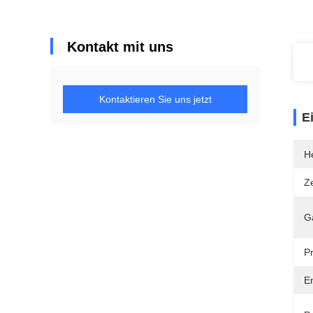
Kontakt mit uns
Kontaktieren Sie uns jetzt
E
He
Ze
G
P
En