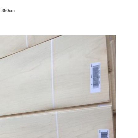
5-350cm
derbare Note des Naturholzes bewahrt.und
namik und Vitalität, sondern hat auch fast
 verschiedenen und vielfältigen
 keine zwei Blätter natürlicher großer Rinde
iederholt, und der Musterunterschied ist
 und Nähe zur Natur