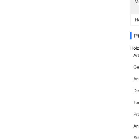
V
H
P
Holz
Art
Ge
An
De
Te
Pr
An
St