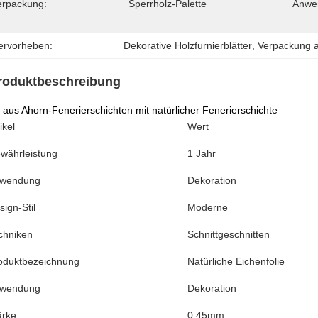
erpackung:
Sperrholz-Palette
Anwe
ervorheben:
Dekorative Holzfurnierblätter
, 
Verpackung 
roduktbeschreibung
 aus Ahorn-Fenerierschichten mit natürlicher Fenerierschichte
ikel
Wert
währleistung
1 Jahr
wendung
Dekoration
sign-Stil
Moderne
chniken
Schnittgeschnitten
oduktbezeichnung
Natürliche Eichenfolie
wendung
Dekoration
ärke
0.45mm