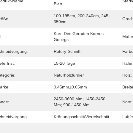
rodukt-Name:
Stärk
Blatt
100-195cm, 200-240cm, 245-
röße:
Grad:
350cm
Korn Des Geraden Kornes 
t:
Mater
Gebirgs
chneidvorgang:
Rotery-Schnitt
Farbe
eferfrist:
15-20 Tage
Hafen
tegorie:
Naturholzfurnier
Holz:
ärke:
0.45mm±0.05mm
Breite
2450-3600 Mm; 1450-2450 
änge:
Note:
Mm; 900-1450 Mm
chneidvorgang:
Krönungsschnitt/Viertelschnitt
Luftfe