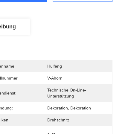
eibung
enname
Huifeng
llnummer
V-Ahorn
Technische On-Line-
ndienst:
Unterstützung
ndung:
Dekoration, Dekoration
iken:
Drehschnitt