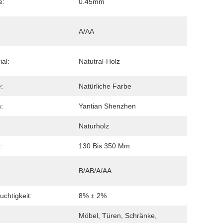
e:
0.45mm
A/AA
ial:
Natutral-Holz
:
Natürliche Farbe
:
Yantian Shenzhen
Naturholz
:
130 Bis 350 Mm
B/AB/A/AA
uchtigkeit:
8% ± 2%
Möbel, Türen, Schränke, 