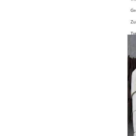
Gr
Zu
Ty
Sc
Es g
die 
kein
Text
sind
groß