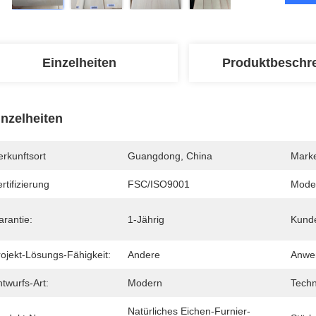
Einzelheiten
Produktbeschr
inzelheiten
rkunftsort
Guangdong, China
Mark
rtifizierung
FSC/ISO9001
Mode
arantie:
1-Jährig
Kunde
rojekt-Lösungs-Fähigkeit:
Andere
Anwe
twurfs-Art:
Modern
Techn
Natürliches Eichen-Furnier-