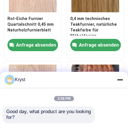
Rot-Eiche Furnier
0,4 mm technisches
Quartalschnitt 0,45 mm
Teakfurnier, natürliche
Naturholzfurnierblatt
Teakfarbe für
Möbeldesign
Anfrage absenden
Anfrage absenden
Kryst
3:58 PM
Good day, what product are you looking 
for?
Naturholz Rot-Eiche
Santo Veneer Crown Cut
Veneer Blätter Krone
Jointed Panel | Real