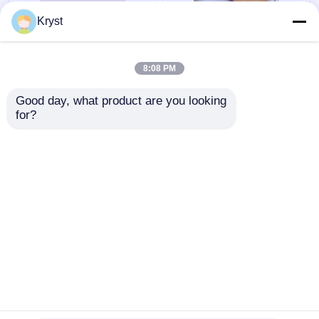
0.6 mm 1 mm Holzkorn
Multiszenen-
Kryst
PVC Weißfarbig
Kantenanleimung aus
Möbelrandband
Hartholz, harmlos,
praktisch für die
8:08 PM
automatisierte
Bestpreis
Bestpreis
Produktion
Good day, what product are you looking 
for?
Kontakt
Kontakt
Sehen Sie mehr an
Startseite
Über uns
Kontakt
Desktop Site
Sitemap
Datenschutzrichtlinie