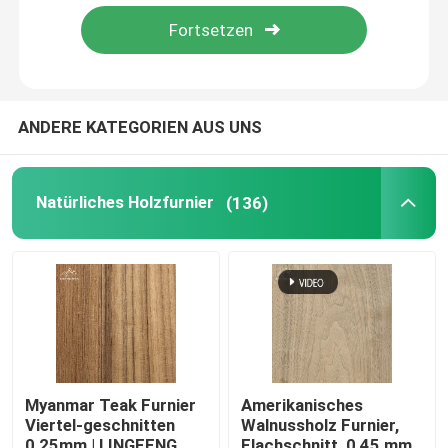
Über uns
Werksbesichtigung
ANDERE KATEGORIEN AUS UNS
Qualitätskontrolle
Natürliches Holzfurnier
(136)
Kontakt mit uns
Neuigkeiten
Rechtssachen
Myanmar Teak Furnier
Amerikanisches
Viertel-geschnitten
Walnussholz Furnier,
Bitte um ein Angebot
0,25mm | LINGFENG
Flachschnitt, 0,45 mm,