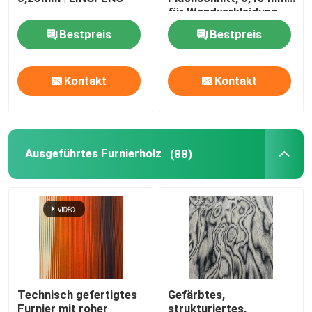
für Wandverkleidung
Bestpreis
Bestpreis
Natürliches Holzfurnier
Ausgeführtes Furnierholz
Kontakt
Kontakt
Gefärbtes Furnierholz
Ausgeführtes Furnierholz
(88)
Veneerplatte
Hölzerne Randstreifenbildung
Hartholz-Furnier-Blattsperrholz
Technisch gefertigtes
Gefärbtes,
hölzernes Brett mdf
Furnier mit roher
strukturiertes,