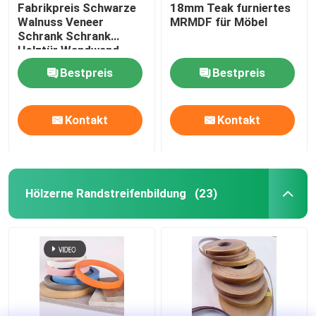
Fabrikpreis Schwarze
18mm Teak furniertes
Walnuss Veneer
MRMDF für Möbel
Schrank Schrank
Holztür Wandwand
Dekorationswand
Bestpreis
Bestpreis
Kontakt
Kontakt
Hölzerne Randstreifenbildung
(23)